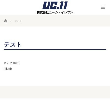
ホーム
テスト
テスト
えすと ouh
hjkinb