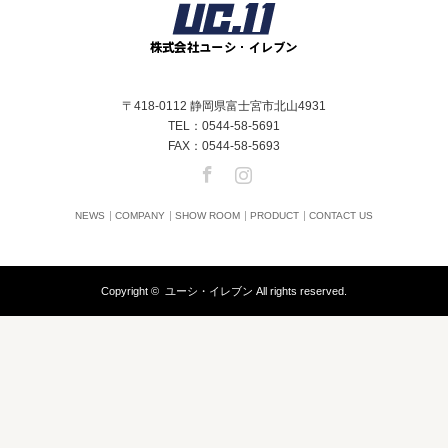
〒418-0112 静岡県富士宮市北山4931
TEL：0544-58-5691
FAX：0544-58-5693
Facebook
Instagram
NEWS
COMPANY
SHOW ROOM
PRODUCT
CONTACT US
Copyright ©
ユーシ・イレブン
All rights reserved.