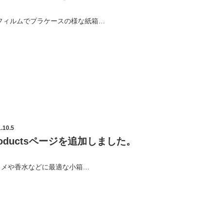
Pフィルムでプラケースの様な紙箱…
.10.5
roductsページを追加しました。
スメや香水などに最適な小箱…